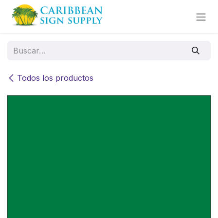
Ir al contenido
Todos los productos