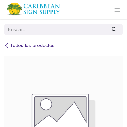
Ir al contenido
Todos los productos