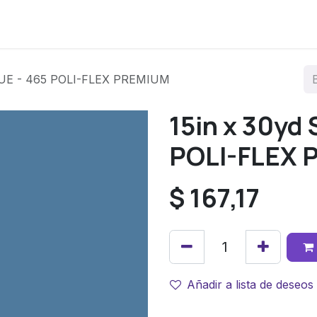
os
LUE - 465 POLI-FLEX PREMIUM
15in x 30yd
POLI-FLEX
$
167,17
Añadir a lista de deseos