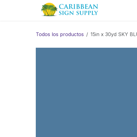
Ir al contenido
Contácten
Todos los productos
15in x 30yd SKY B