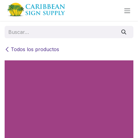
Ir al contenido
Todos los productos