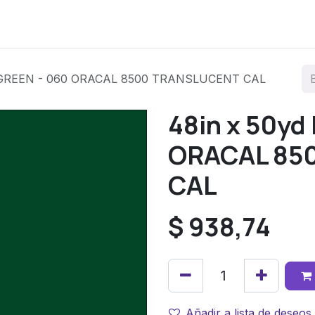
os
 GREEN - 060 ORACAL 8500 TRANSLUCENT CAL
48in x 50yd
ORACAL 85
CAL
$
938,74
Añadir a lista de deseos