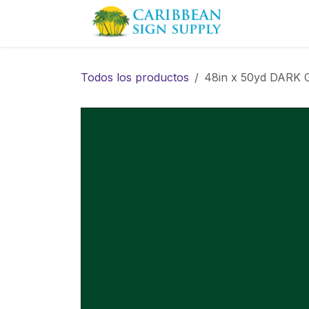
Ir al contenido
Contácten
Todos los productos
48in x 50yd DARK