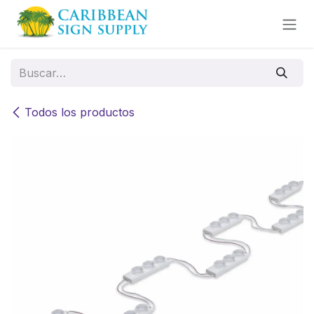
Ir al contenido
Todos los productos