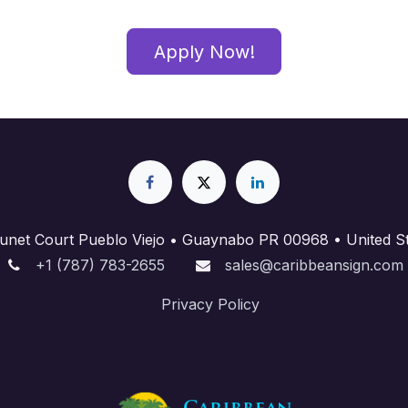
Apply Now!
unet Court Pueblo Viejo • Guaynabo PR 00968 • United St
+1 (787) 783-2655
sales@caribbeansign.com
Priva​cy Policy